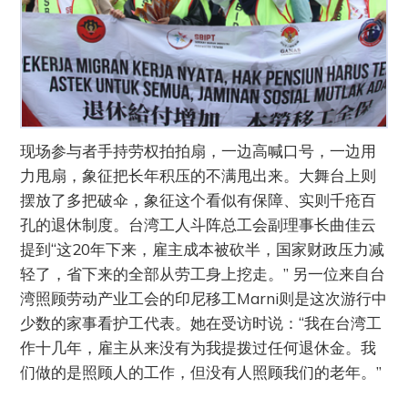
现场参与者手持劳权拍拍扇，一边高喊口号，一边用
力甩扇，象征把长年积压的不满甩出来。大舞台上则
摆放了多把破伞，象征这个看似有保障、实则千疮百
孔的退休制度。台湾工人斗阵总工会副理事长曲佳云
提到“这20年下来，雇主成本被砍半，国家财政压力减
轻了，省下来的全部从劳工身上挖走。” 另一位来自台
湾照顾劳动产业工会的印尼移工Marni则是这次游行中
少数的家事看护工代表。她在受访时说：“我在台湾工
作十几年，雇主从来没有为我提拨过任何退休金。我
们做的是照顾人的工作，但没有人照顾我们的老年。”