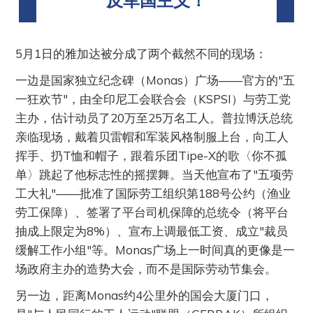
5月1日的雅加达被分成了两个截然不同的现场：
一边是国家独立纪念碑（Monas）广场——官方的"五
一狂欢节"，由全印尼工会联合会（KSPSI）与劳工党
主办，估计动员了20万至25万名工人。普拉博沃总统
亲临现场，戴着贝雷帽和军装风格制服上台，向工人
挥手、扔T恤和帽子，跟着乐团Tipe-X的歌〈你不孤
单〉跳起了他标志性的摇摆舞。当天他宣布了"五项劳
工大礼"——批准了国际劳工组织第188号公约（渔业
劳工保障）、签署了平台司机保障的总统令（将平台
抽成上限定为8%）、宣布上调最低工资、成立"裁员
缓解工作小组"等。Monas广场上一时间真的更像是一
场政府主办的造势大会，而不是国际劳动节集会。
另一边，距离Monas约4公里外的国会大厦门口，