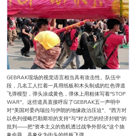
GEBRAK现场的视觉语言相当具有攻击性。队伍中
段，几名工人扛着一具用纸板和木头制成的红色弹道
飞弹模型，弹头涂成黄色，弹体上用粗体写着"STOP
WAR"。这些道具直接呼应了GEBRAK五一声明中
对"美国对委内瑞拉与伊朗的地缘政治压迫"、"西方对
以色列侵略巴勒斯坦的支持"与"对古巴的经济封锁"的
批判——把"资本主义的危机透过战争外部化"这个抽
象命题，具象化为街头的纸板飞弹。