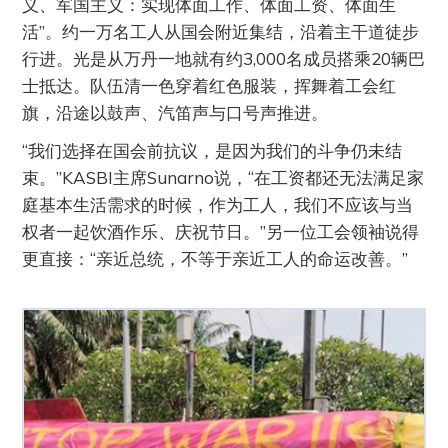
义、军国主义：实现体面工作、体面工资、体面生
活”。约一万名工人从国会附近集结，沿着主干道徒步
行进。光是从万丹一地就有约3,000名成员搭乘20辆巴
士抵达。队伍清一色穿着红色服装，挥舞着工会红
旗，沿途以鼓声、汽笛声与口号声推进。
“我们选择在国会前抗议，是因为我们的斗争仍未结
束。”KASBI主席Sunarno说，“在工资都还无法满足家
庭基本生活需求的时候，作为工人，我们不应该与当
权者一起饮酒作乐、庆祝节日。”另一位工会领袖说得
更直接：“亲近总统，不等于亲近工人的命运改善。”