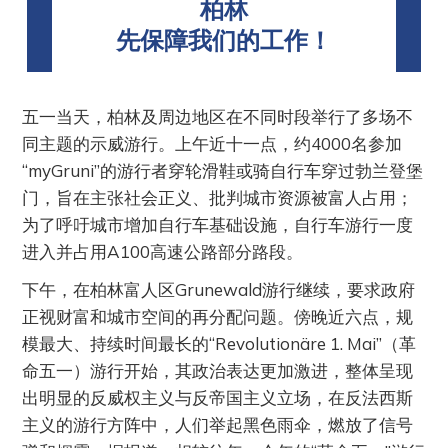
柏林
先保障我们的工作！
五一当天，柏林及周边地区在不同时段举行了多场不
同主题的示威游行。上午近十一点，约4000名参加
“myGruni”的游行者穿轮滑鞋或骑自行车穿过勃兰登堡
门，旨在主张社会正义、批判城市资源被富人占用；
为了呼吁城市增加自行车基础设施，自行车游行一度
进入并占用A100高速公路部分路段。
下午，在柏林富人区Grunewald游行继续，要求政府
正视财富和城市空间的再分配问题。傍晚近六点，规
模最大、持续时间最长的“Revolutionäre 1. Mai”（革
命五一）游行开始，其政治表达更加激进，整体呈现
出明显的反威权主义与反帝国主义立场，在反法西斯
主义的游行方阵中，人们举起黑色雨伞，燃放了信号